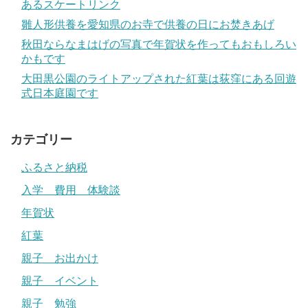
あるスケートリンク
雛人形供養を愛知県のお寺で供養の日にお焚きあげ
秋田ならなまはげの写真で年賀状を作ってもおもしろい
かもです
大田黒公園のライトアップされた紅葉は荻窪にある回遊
式日本庭園です
カテゴリー
ふるさと納税
入学 費用 体験談
年賀状
紅葉
親子 お出かけ
親子 イベント
親子 勉強