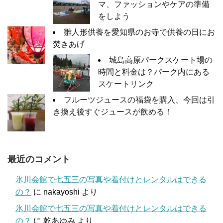
マ、ファッションやケアの準備
をしよう
雛人形供養を愛知県のお寺で供養の日にお
焚きあげ
城島高原パークスケート場の
時間と料金は？パーク内にある
スケートリンク
フルーツジュースの福袋を購入、今回は引
き換え後すぐジュースが飲める！
最近のコメント
氷川会館で七五三の写真や着付けとレンタルはできる
の？
に
nakayoshi
より
氷川会館で七五三の写真や着付けとレンタルはできる
の？
に
乾あゆみ
より