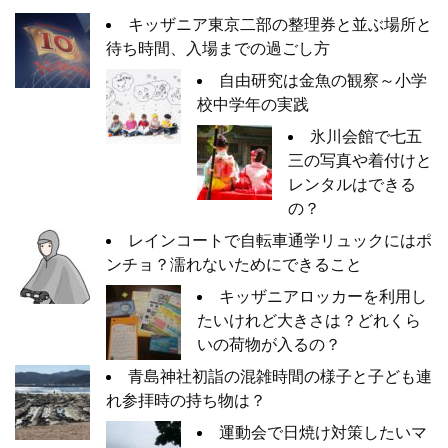
キッザニア東京二部の整理券と並ぶ場所と
待ち時間、入場までの過ごし方
自由研究は金魚の観察～小学
校中学年の実践
氷川会館で七五
三の写真や着付けと
レンタルはできる
の？
レインコートで自転車通学リュックにはポ
ンチョ？濡れないためにできること
キッザニアロッカーを利用し
たいけれど大きさは？どれくら
いの荷物が入るの？
青島神社初詣の混雑時間の様子と子ども連
れ参拝時の持ち物は？
運動会で日焼け対策したいマ