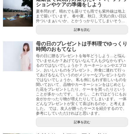
ションやケアの準備をしよう
夏冬問わず、晴れでも曇りでも雨でも紫外線は地上
まで届いています。 春や夏、秋口、天気の良い日以
外ついまぁいいか、とかうっかりしてしまいそう...
記事を読む
母の日のプレゼントは手料理でゆっくり
時間のおもてなし
母の日に贈るプレゼントを毎年どうしよう…と悩ん
でいませんか？あげてないなんて人も少なからずい
るのではないでしょうか？ カーネーションやエプロ
ン、おいしいものをプレゼント、外食に連れて行っ
てあげるなんていうのがメジャーなプレゼントなの
ではないでしょうか。 私も例にもれず欲しいものを
聞いておいて、品物やカーネーションをはじめとし
た花をプレゼントしたり、ケーキを買ったりという
ことが多かったです。 しかし、これではどうにもお
金がかかったり物が増えたりしてしまいます。 一体
どんなプレゼントが安くて喜ばれるのか、と考えま
した。 では、友人が贈ったケースを紹介するので、
参考にしていただければと思います。
記事を読む