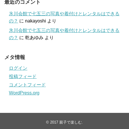
最近のコメント
氷川会館で七五三の写真や着付けとレンタルはできる
の？
に
nakayoshi
より
氷川会館で七五三の写真や着付けとレンタルはできる
の？
に
乾あゆみ
より
メタ情報
ログイン
投稿フィード
コメントフィード
WordPress.org
© 2017
親子で楽しむ
.