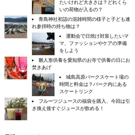
たいけれど大きさは？どれくら
いの荷物が入るの？
青島神社初詣の混雑時間の様子と子ども連
れ参拝時の持ち物は？
運動会で日焼け対策したいマ
マ、ファッションやケアの準備
をしよう
雛人形供養を愛知県のお寺で供養の日にお
焚きあげ
城島高原パークスケート場の
時間と料金は？パーク内にある
スケートリンク
フルーツジュースの福袋を購入、今回は引
き換え後すぐジュースが飲める！