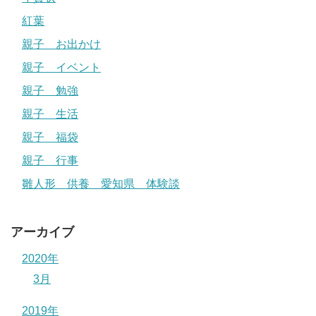
紅葉
親子 お出かけ
親子 イベント
親子 勉強
親子 生活
親子 福袋
親子 行事
雛人形 供養 愛知県 体験談
アーカイブ
2020年
3月
2019年