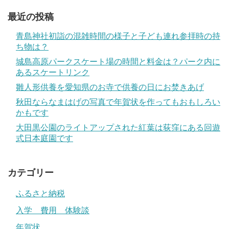
最近の投稿
青島神社初詣の混雑時間の様子と子ども連れ参拝時の持
ち物は？
城島高原パークスケート場の時間と料金は？パーク内に
あるスケートリンク
雛人形供養を愛知県のお寺で供養の日にお焚きあげ
秋田ならなまはげの写真で年賀状を作ってもおもしろい
かもです
大田黒公園のライトアップされた紅葉は荻窪にある回遊
式日本庭園です
カテゴリー
ふるさと納税
入学 費用 体験談
年賀状