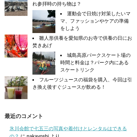
れ参拝時の持ち物は？
運動会で日焼け対策したいマ
マ、ファッションやケアの準備
をしよう
雛人形供養を愛知県のお寺で供養の日にお
焚きあげ
城島高原パークスケート場の
時間と料金は？パーク内にある
スケートリンク
フルーツジュースの福袋を購入、今回は引
き換え後すぐジュースが飲める！
最近のコメント
氷川会館で七五三の写真や着付けとレンタルはできる
の？
に
nakayoshi
より