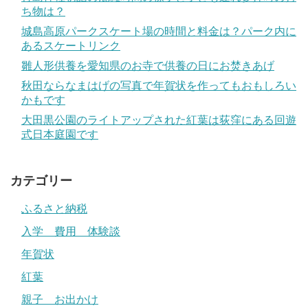
ち物は？
城島高原パークスケート場の時間と料金は？パーク内に
あるスケートリンク
雛人形供養を愛知県のお寺で供養の日にお焚きあげ
秋田ならなまはげの写真で年賀状を作ってもおもしろい
かもです
大田黒公園のライトアップされた紅葉は荻窪にある回遊
式日本庭園です
カテゴリー
ふるさと納税
入学 費用 体験談
年賀状
紅葉
親子 お出かけ