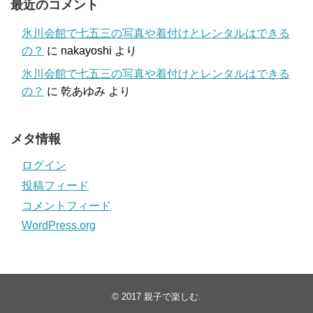
最近のコメント
氷川会館で七五三の写真や着付けとレンタルはできる
の？
に
nakayoshi
より
氷川会館で七五三の写真や着付けとレンタルはできる
の？
に
乾あゆみ
より
メタ情報
ログイン
投稿フィード
コメントフィード
WordPress.org
© 2017
親子で楽しむ
.