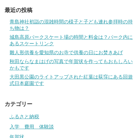
最近の投稿
青島神社初詣の混雑時間の様子と子ども連れ参拝時の持
ち物は？
城島高原パークスケート場の時間と料金は？パーク内に
あるスケートリンク
雛人形供養を愛知県のお寺で供養の日にお焚きあげ
秋田ならなまはげの写真で年賀状を作ってもおもしろい
かもです
大田黒公園のライトアップされた紅葉は荻窪にある回遊
式日本庭園です
カテゴリー
ふるさと納税
入学 費用 体験談
年賀状