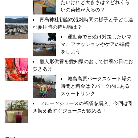
たいけれど大きさは？どれくら
いの荷物が入るの？
青島神社初詣の混雑時間の様子と子ども連
れ参拝時の持ち物は？
運動会で日焼け対策したいマ
マ、ファッションやケアの準備
をしよう
雛人形供養を愛知県のお寺で供養の日にお
焚きあげ
城島高原パークスケート場の
時間と料金は？パーク内にある
スケートリンク
フルーツジュースの福袋を購入、今回は引
き換え後すぐジュースが飲める！