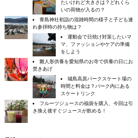
たいけれど大きさは？どれくら
いの荷物が入るの？
青島神社初詣の混雑時間の様子と子ども連
れ参拝時の持ち物は？
運動会で日焼け対策したいマ
マ、ファッションやケアの準備
をしよう
雛人形供養を愛知県のお寺で供養の日にお
焚きあげ
城島高原パークスケート場の
時間と料金は？パーク内にある
スケートリンク
フルーツジュースの福袋を購入、今回は引
き換え後すぐジュースが飲める！