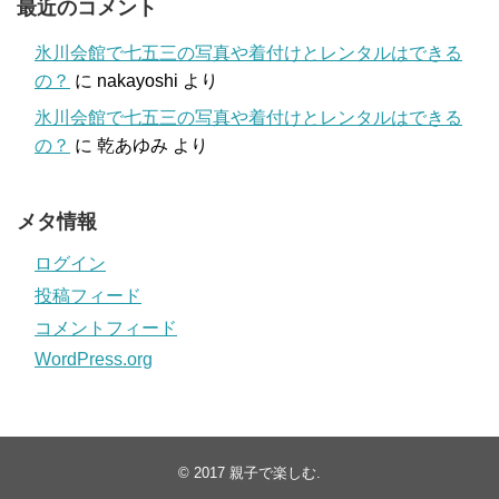
最近のコメント
氷川会館で七五三の写真や着付けとレンタルはできる
の？
に
nakayoshi
より
氷川会館で七五三の写真や着付けとレンタルはできる
の？
に
乾あゆみ
より
メタ情報
ログイン
投稿フィード
コメントフィード
WordPress.org
© 2017
親子で楽しむ
.