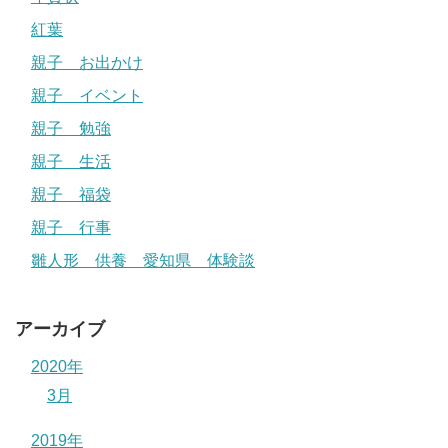
紅葉
親子 お出かけ
親子 イベント
親子 勉強
親子 生活
親子 福袋
親子 行事
雛人形 供養 愛知県 体験談
アーカイブ
2020年
3月
2019年