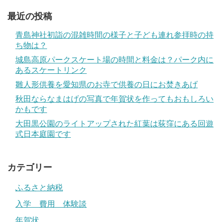
最近の投稿
青島神社初詣の混雑時間の様子と子ども連れ参拝時の持
ち物は？
城島高原パークスケート場の時間と料金は？パーク内に
あるスケートリンク
雛人形供養を愛知県のお寺で供養の日にお焚きあげ
秋田ならなまはげの写真で年賀状を作ってもおもしろい
かもです
大田黒公園のライトアップされた紅葉は荻窪にある回遊
式日本庭園です
カテゴリー
ふるさと納税
入学 費用 体験談
年賀状