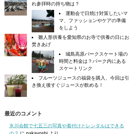
れ参拝時の持ち物は？
運動会で日焼け対策したいマ
マ、ファッションやケアの準備
をしよう
雛人形供養を愛知県のお寺で供養の日にお
焚きあげ
城島高原パークスケート場の
時間と料金は？パーク内にある
スケートリンク
フルーツジュースの福袋を購入、今回は引
き換え後すぐジュースが飲める！
最近のコメント
氷川会館で七五三の写真や着付けとレンタルはできる
の？
に
nakayoshi
より