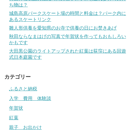
ち物は？
城島高原パークスケート場の時間と料金は？パーク内に
あるスケートリンク
雛人形供養を愛知県のお寺で供養の日にお焚きあげ
秋田ならなまはげの写真で年賀状を作ってもおもしろい
かもです
大田黒公園のライトアップされた紅葉は荻窪にある回遊
式日本庭園です
カテゴリー
ふるさと納税
入学 費用 体験談
年賀状
紅葉
親子 お出かけ