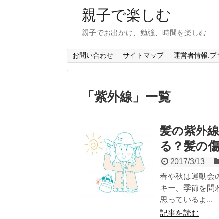
親子で楽しむ
親子でお出かけ、勉強、時間を楽しむ
お問い合わせ
サイトマップ
運営者情報.
「
紫外線
」
一覧
髪の紫外
る？髪の
2017/3/13
春や秋は運動会
キー、季節を問
思っているよ...
記事を読む