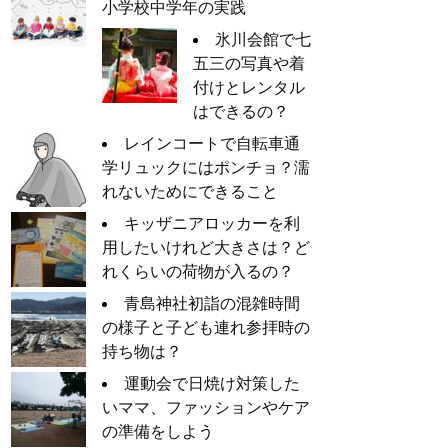
小学校中学年の実践
氷川会館で七
五三の写真や着
付けとレンタル
はできるの？
レインコートで自転車通
学リュックにはポンチョ？濡
れないためにできること
キッザニアロッカーを利
用したいけれど大きさは？ど
れくらいの荷物が入るの？
青島神社初詣の混雑時間
の様子と子ども連れ参拝時の
持ち物は？
運動会で日焼け対策した
いママ、ファッションやケア
の準備をしよう