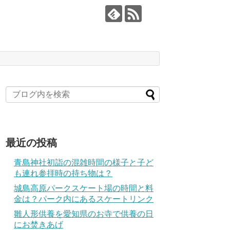
最近の投稿
青島神社初詣の混雑時間の様子と子ど
も連れ参拝時の持ち物は？
城島高原パークスケート場の時間と料
金は？パーク内にあるスケートリンク
雛人形供養を愛知県のお寺で供養の日
にお焚きあげ