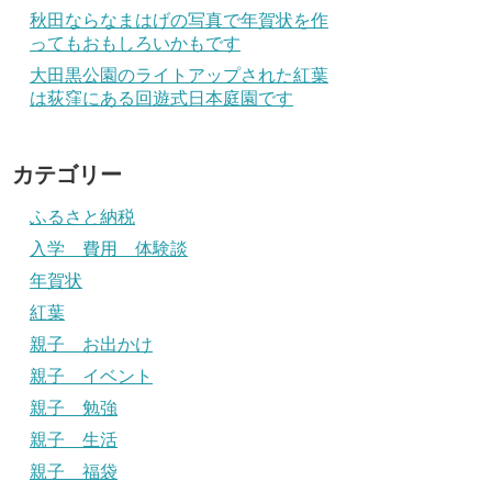
秋田ならなまはげの写真で年賀状を作
ってもおもしろいかもです
大田黒公園のライトアップされた紅葉
は荻窪にある回遊式日本庭園です
カテゴリー
ふるさと納税
入学 費用 体験談
年賀状
紅葉
親子 お出かけ
親子 イベント
親子 勉強
親子 生活
親子 福袋