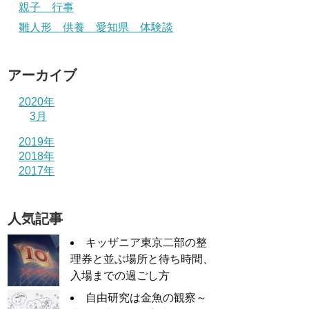
親子 行事
雛人形 供養 愛知県 体験談
アーカイブ
2020年
3月
2019年
2018年
2017年
人気記事
キッザニア東京二部の整
理券と並ぶ場所と待ち時間、
入場までの過ごし方
自由研究は金魚の観察～