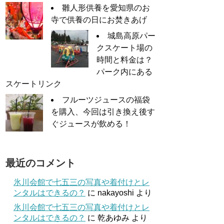
雛人形供養を愛知県のお
寺で供養の日にお焚きあげ
城島高原パー
クスケート場の
時間と料金は？
パーク内にある
スケートリンク
フルーツジュースの福袋
を購入、今回は引き換え後す
ぐジュースが飲める！
最近のコメント
氷川会館で七五三の写真や着付けとレ
ンタルはできるの？
に
nakayoshi
より
氷川会館で七五三の写真や着付けとレ
ンタルはできるの？
に
乾あゆみ
より